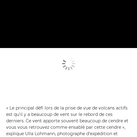
« Le principal défi lors de la prise de vue de volcans actifs
est qu'il y a beaucoup de vent sur le rebord de ces
derniers. Ce vent apporte souvent beaucoup de cendre et
vous vous retrouvez comme ensablé par cette cendre »,
explique Ulla Lohmann, photographe d'expédition et