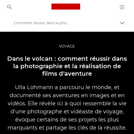
Canon Logo, back to ho
Comment réussir dans la photographie de voyage
Bascul
Canon
Vidéo et photographie professionnelles
VOYAGE
Histoires
Dans le volcan : comment réussir dans
la photographie et la réalisation de
films d'aventure
Ulla Lohmann a parcouru le monde, et
documenté ses aventures en images et en
vidéos. Elle révèle ici à quoi ressemble la vie
d'une photographe et vidéaste de voyage,
évoque certains de ses projets les plus
marquants et partage les clés de la réussite.