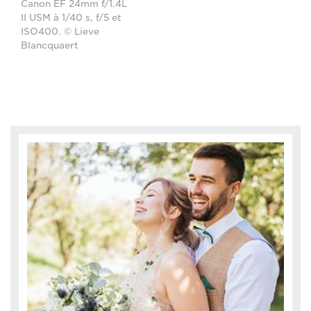
Canon EF 24mm f/1.4L
II USM à 1/40 s, f/5 et
ISO400. © Lieve
Blancquaert