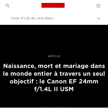
Canon Logo, back to h
Circle of Life de Lieve Blancquaert
Bascu
entre
Canon
les
fils
Vidéo et photographie professionnelles
d'Ari
Histoires
ARTICLE
Naissance, mort et mariage dans
le monde entier à travers un seul
objectif : le Canon EF 24mm
f/1.4L II USM