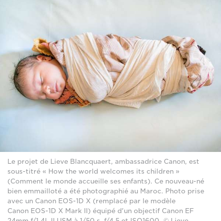
Le projet de Lieve Blancquaert, ambassadrice Canon, est
sous-titré « How the world welcomes its children »
(Comment le monde accueille ses enfants). Ce nouveau-né
bien emmailloté a été photographié au Maroc. Photo prise
avec un Canon EOS-1D X (remplacé par le modèle
Canon EOS-1D X Mark II) équipé d'un objectif Canon EF
24mm f/1.4L II USM à 1/50 s, f/4.5 et ISO1600. © Lieve