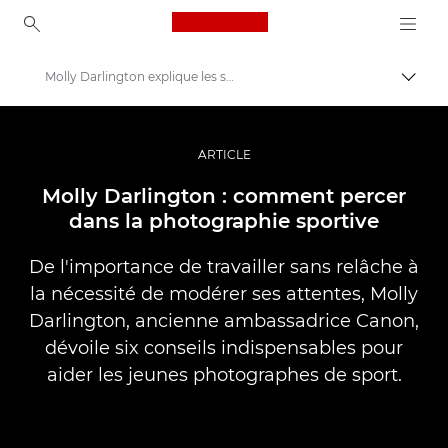
Canon Logo, back to ho
Molly Darlington explique les secrets de la photographie sportive
Bascul
Canon
Vidéo et photographie professionnelles
ARTICLE
Histoires
Molly Darlington : comment percer
dans la photographie sportive
De l'importance de travailler sans relâche à
la nécessité de modérer ses attentes, Molly
Darlington, ancienne ambassadrice Canon,
dévoile six conseils indispensables pour
aider les jeunes photographes de sport.