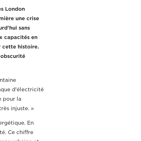
es London
mière une crise
urd'hui sans
ux capacités en
cette histoire.
'obscurité
entaine
que d'électricité
 pour la
rès injuste. »
ergétique. En
té. Ce chiffre