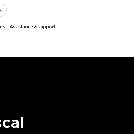
ces
Assistance & support
scal