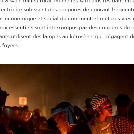
t 8 % en milieu rural. Même les Africains résidant en 
lectricité subissent des coupures de courant fréquente
 économique et social du continent et met des vies 
ux essentiels sont interrompus par des coupures de c
tants utilisent des lampes au kérosène, qui dégagent 
 foyers.