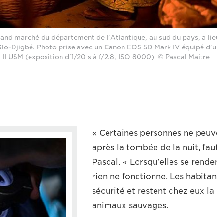
rand marché du département de l'Atlantique, au sud du pays, a lieu
Glo-Djigbé. Photo prise avec un Canon EOS 5D Mark IV équipé d'u
II USM (exposition d'1/20 s à f/2.8, ISO 8000). © Pascal Maitre
« Certaines personnes ne peuven
après la tombée de la nuit, fau
Pascal. « Lorsqu'elles se rendent
rien ne fonctionne. Les habitan
sécurité et restent chez eux la 
animaux sauvages.