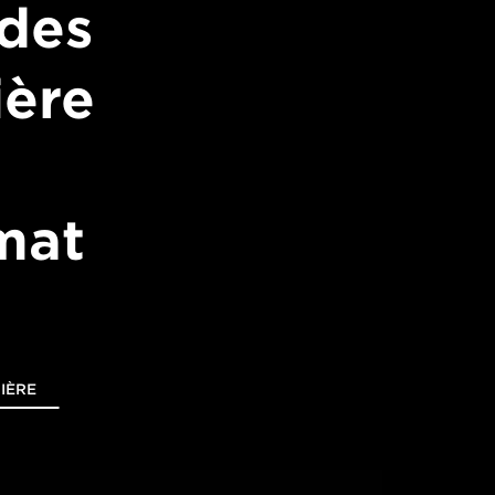
 des
ière
mat
IÈRE