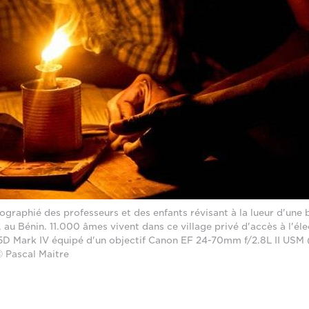
ographié des professeurs et des enfants révisant à la lueur d'une 
 au Bénin. 11.000 âmes vivent dans ce village privé d'accès à l'éle
D Mark IV équipé d'un objectif Canon EF 24-70mm f/2.8L II USM (
© Pascal Maitre