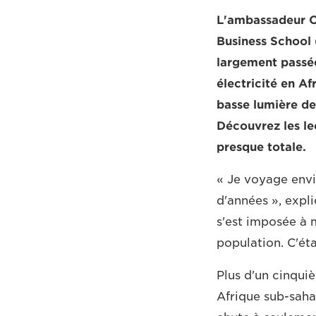
L'ambassadeur C
Business School 
largement passée
électricité en A
basse lumière des
Découvrez les le
presque totale.
« Je voyage envir
d'années », expli
s'est imposée à 
population. C'éta
Plus d'un cinqui
Afrique sub-sahar