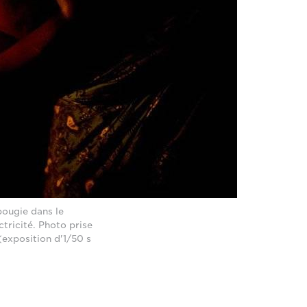
bougie dans le
ctricité. Photo prise
exposition d'1/50 s