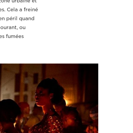
zone urbaine et
s. Cela a freiné
en péril quand
ourant, ou
des fumées