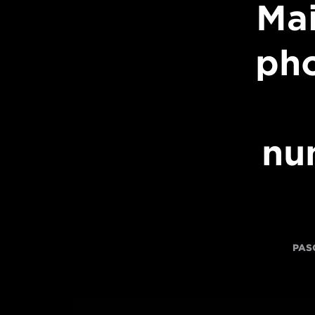
Mai
pho
nu
PAS