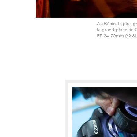
Au Bénin, le plus g
la grand-place de 
EF 24-70mm f/2.8L 