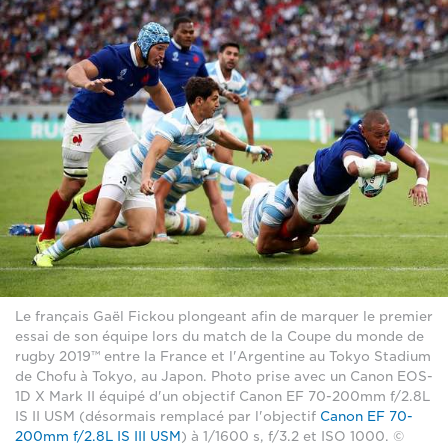
Le français Gaël Fickou plongeant afin de marquer le premier
essai de son équipe lors du match de la Coupe du monde de
rugby 2019™ entre la France et l'Argentine au Tokyo Stadium
de Chofu à Tokyo, au Japon. Photo prise avec un Canon EOS-
1D X Mark II équipé d'un objectif Canon EF 70-200mm f/2.8L
IS II USM (désormais remplacé par l'objectif
Canon EF 70-
200mm f/2.8L IS III USM
) à 1/1600 s, f/3.2 et ISO 1000. ©