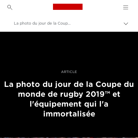
Canon Logo, back to h
La photo du jour de la Coupe du monde de rugby par Cameron Spencer
Bascu
entre
Canon
les
fils
Vidéo et photographie professionnelles
d'Ari
Histoires
ARTICLE
La photo du jour de la Coupe du
monde de rugby 2019™ et
l'équipement qui l'a
immortalisée