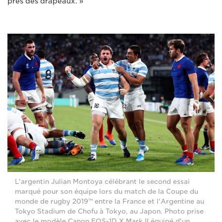
près des drapeaux. »
L'argentin Julian Montoya célébrant le second essai
marqué pour son équipe lors du match de la Coupe du
monde de rugby 2019™ entre la France et l'Argentine au
Tokyo Stadium de Chofu à Tokyo, au Japon. Photo prise
avec le modèle Canon EOS-1D X Mark II équipé d'un