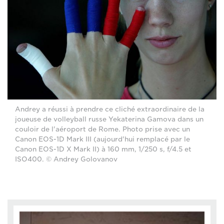
Andrey a réussi à prendre ce cliché extraordinaire de la
joueuse de volleyball russe Yekaterina Gamova dans un
couloir de l'aéroport de Rome. Photo prise avec un
Canon EOS-1D Mark III (aujourd'hui remplacé par le
Canon EOS-1D X Mark II) à 160 mm, 1/250 s, f/4.5 et
ISO400. © Andrey Golovanov