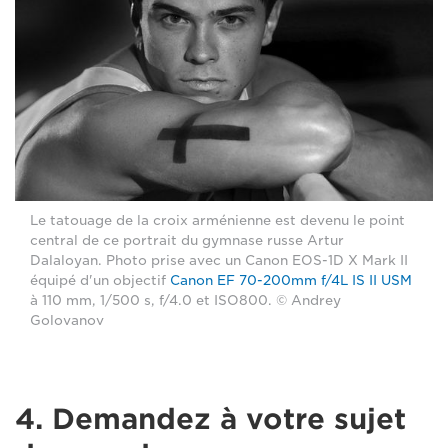
Le tatouage de la croix arménienne est devenu le point
central de ce portrait du gymnase russe Artur
Dalaloyan. Photo prise avec un Canon EOS-1D X Mark II
équipé d'un objectif
Canon EF 70-200mm f/4L IS II USM
à 110 mm, 1/500 s, f/4.0 et ISO800. © Andrey
Golovanov
4. Demandez à votre sujet