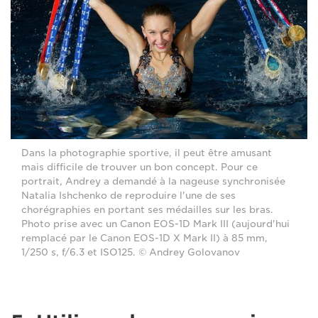
Dans la photographie sportive, il peut être amusant
mais difficile de trouver un bon concept. Pour ce
portrait, Andrey a demandé à la nageuse synchronisée
Natalia Ishchenko de reproduire l'une de ses
chorégraphies en portant ses médailles sur les bras.
Photo prise avec un Canon EOS-1D Mark III (aujourd'hui
remplacé par le Canon EOS-1D X Mark II) à 85 mm,
1/250 s, f/6.3 et ISO125. © Andrey Golovanov