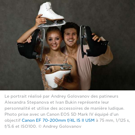
Le portrait réalisé par Andrey Golovanov des patineurs
Alexandra Stepanova et Ivan Bukin représente leur
personnalité et utilise des accessoires de manière ludique.
Photo prise avec un Canon EOS 5D Mark IV équipé d'un
objectif
Canon EF 70-200mm f/4L IS II USM
à 75 mm, 1/125 s,
f/5.6 et ISO100. © Andrey Golovanov