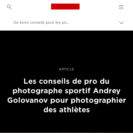
Canon Logo, back to h
De bons conseils pour les portraits de sportifs
Bascu
entre
Canon
les
fils
Vidéo et photographie professionnelles
d'Ari
Histoires
ARTICLE
Les conseils de pro du
photographe sportif Andrey
Golovanov pour photographier
des athlètes