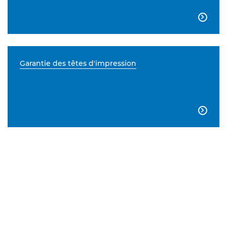

Garantie des têtes d'impression
