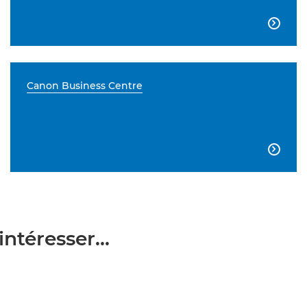

Canon Business Centre

ntéresser...