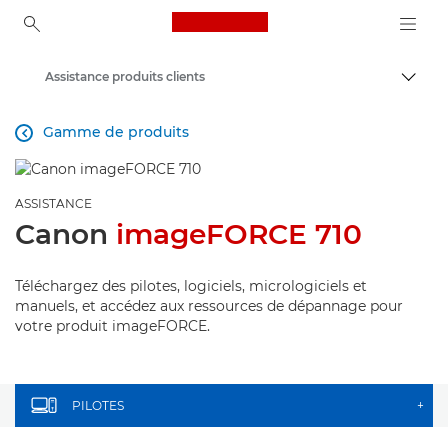
Canon Logo, back to ho
Assistance produits clients
Bascul
Canon
Gamme de produits

ASSISTANCE
Canon
imageFORCE 710
Téléchargez des pilotes, logiciels, micrologiciels et
manuels, et accédez aux ressources de dépannage pour
votre produit imageFORCE.
PILOTES
+