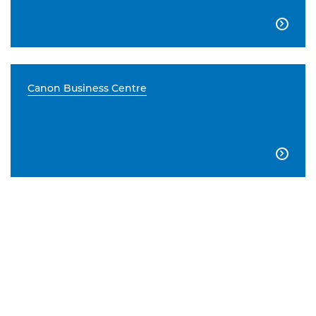

Canon Business Centre
