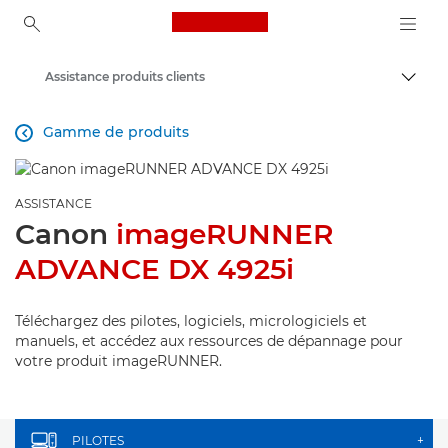
Canon Logo, back to ho
Assistance produits clients
Bascul
Canon
Gamme de produits

ASSISTANCE
Canon
imageRUNNER
ADVANCE DX 4925i
Téléchargez des pilotes, logiciels, micrologiciels et
manuels, et accédez aux ressources de dépannage pour
votre produit imageRUNNER.
PILOTES
+