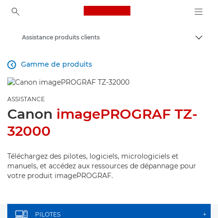
Canon Logo, back to ho
Assistance produits clients
Bascul
Canon
Gamme de produits

ASSISTANCE
Canon
imagePROGRAF TZ-
32000
Téléchargez des pilotes, logiciels, micrologiciels et
manuels, et accédez aux ressources de dépannage pour
votre produit imagePROGRAF.
PILOTES
+