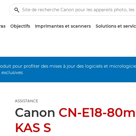
ras
Objectifs
Imprimantes et scanners
Solutions et servi
duit pour profiter des mises à jour des logiciels et micrologiciel
s exclusives
ASSISTANCE
Canon
CN-E18-80mm
KAS S