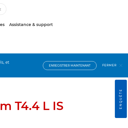
ces
Assistance & support
s, et
FERMER
ENREGISTRER MAINTENANT
ENQUÊTE
 T4.4 L IS