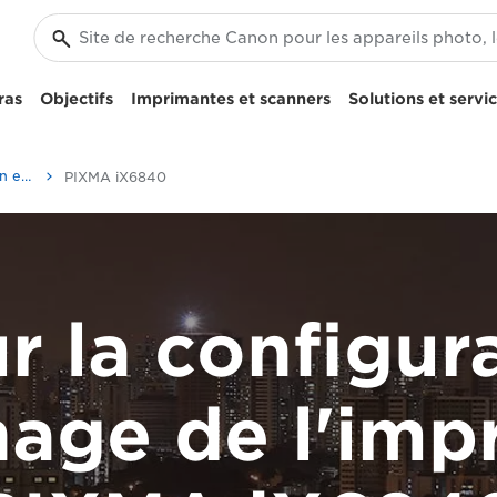
ras
Objectifs
Imprimantes et scanners
Solutions et servi
Vidéos sur la configuration et le dépannage
PIXMA iX6840
r la configura
age de l'imp