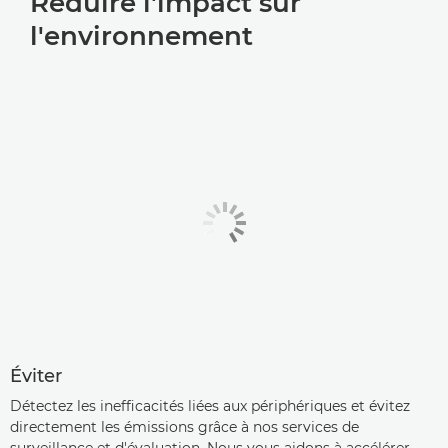
Réduire l'impact sur
ÉMISSIONS SUR L'ENSEMBLE DU CYCLE DE VIE
l'environnement
VIDÉOS
BROCHURES
LAURÉAT
Éviter
Détectez les inefficacités liées aux périphériques et évitez
directement les émissions grâce à nos services de
surveillance et d'évaluation. Nous vous aidons à accélérer