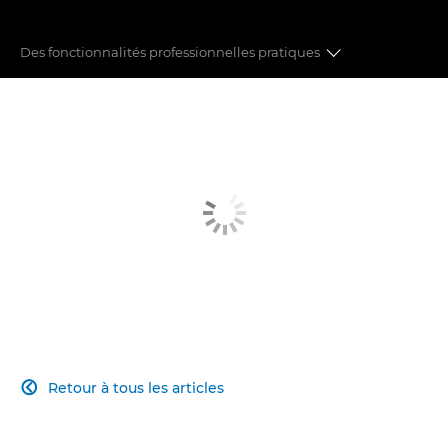
Des fonctionnalités professionnelles pratiques
MONTURE RF
ADAPTABLE
CAPTEUR SUPER 35 MM
FORMATS D'ENREGISTREMENT
OBJECTIF POLYVALENT
AUTOFOCUS INNOVANT
Retour à tous les articles

FONCTIONNALITES PROFESSIONNELLES