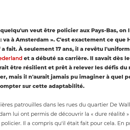
quelqu'un veut être policier aux Pays-Bas, on l
 : va à Amsterdam ». C'est exactement ce que
a fait. À seulement 17 ans, il a revêtu l'uniform
Nederland
et a débuté sa carrière. Il savait dès l
rait être résilient et prêt à relever les défis du
er, mais il n'aurait jamais pu imaginer à quel po
compter sur cette adaptabilité.
ères patrouilles dans les rues du quartier De Wal
am lui ont permis de découvrir la « dure réalité »
 policier. Il a compris qu'il était fait pour cela. En 