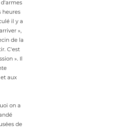
r d'armes
s heures
ulé il y a
rriver »,
ecin de la
r. C'est
ion ». Il
nte
 et aux
uoi on a
mandé
musées de