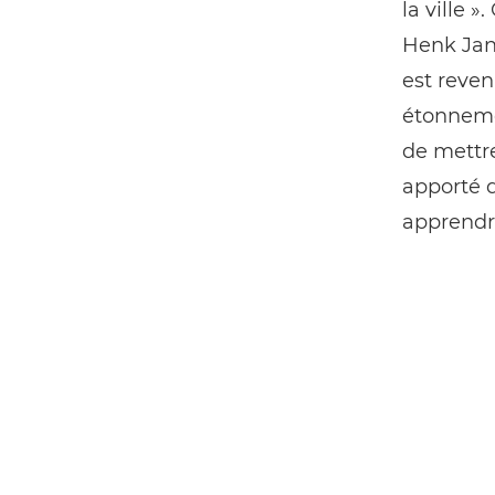
la ville 
Henk Jan,
est reven
étonnemen
de mettr
apporté d
apprendre 