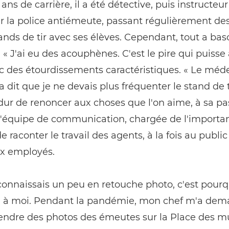
ans de carrière, il a été détective, puis instructeu
r la police antiémeute, passant régulièrement de
tands de tir avec ses élèves. Cependant, tout a basc
 « J'ai eu des acouphènes. C'est le pire qui puisse a
vec des étourdissements caractéristiques. « Le méd
a dit que je ne devais plus fréquenter le stand de ti
dur de renoncer aux choses que l'on aime, à sa pass
 l'équipe de communication, chargée de l'importa
e raconter le travail des agents, à la fois au public
x employés.
connaissais un peu en retouche photo, c'est pourq
el à moi. Pendant la pandémie, mon chef m'a de
rendre des photos des émeutes sur la Place des 