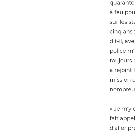
quarante 
à feu pou
sur les s
cinq ans :
dit-il, a
police m'
toujours 
a rejoint
mission d
nombreu
« Je m'y 
fait app
d'aller p