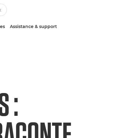
ces
Assistance & support
S :
RACONTE