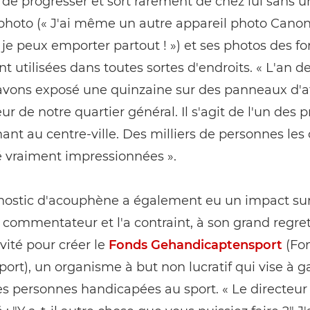
 de progresser et sort rarement de chez lui sans u
photo (« J'ai même un autre appareil photo Canon
 je peux emporter partout ! ») et ses photos des fo
nt utilisées dans toutes sortes d'endroits. « L'an de
avons exposé une quinzaine sur des panneaux d'a
eur de notre quartier général. Il s'agit de l'un des 
nt au centre-ville. Des milliers de personnes les
é vraiment impressionnées ».
nostic d'acouphène a également eu un impact su
e commentateur et l'a contraint, à son grand regret
ivité pour créer le
Fonds Gehandicaptensport
(Fo
port), un organisme à but non lucratif qui vise à g
es personnes handicapées au sport. « Le directeur