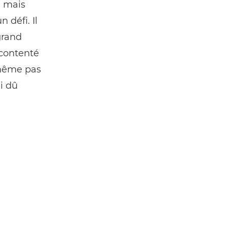
, mais
 défi. Il
grand
 contenté
 même pas
i dû