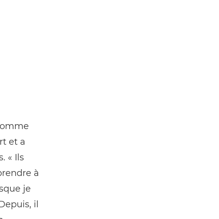
t comme
t et a
 « Ils
prendre à
sque je
epuis, il