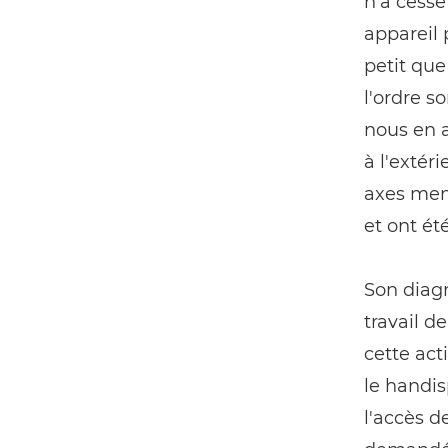
n'a cessé
appareil 
petit que
l'ordre so
nous en 
à l'extéri
axes mena
et ont ét
Son diag
travail d
cette act
le handis
l'accès d