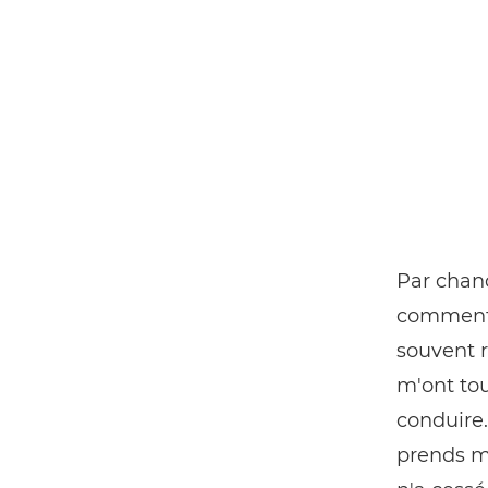
Par chanc
commentat
souvent r
m'ont tou
conduire.
prends mo