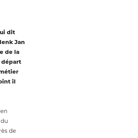
ui dit
 Henk Jan
e de la
e départ
 métier
int il
len
 du
près de