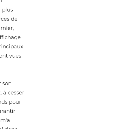
n
 plus
rces de
rnier,
ffichage
principaux
 ont vues
r son
, à cesser
nds pour
arantir
 m'a