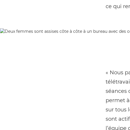
ce qui re
« Nous p
télétrava
séances d
permet à 
sur tous 
sont act
lʼéquipe