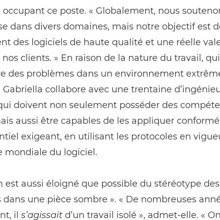
 occupant ce poste. « Globalement, nous souteno
ise dans divers domaines, mais notre objectif est d
t des logiciels de haute qualité et une réelle val
 nos clients. » En raison de la nature du travail, qu
re des problèmes dans un environnement extrê
é, Gabriella collabore avec une trentaine d’ingénie
s qui doivent non seulement posséder des compét
ais aussi être capables de les appliquer conform
ntiel exigeant, en utilisant les protocoles en vigu
ie mondiale du logiciel.
on est aussi éloigné que possible du stéréotype des
s dans une pièce sombre ». « De nombreuses ann
t, il
sʼagissait
dʼun travail isolé », admet-elle. « O