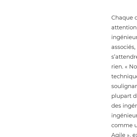
Chaque d
attention
ingénieur
associés,
s’attendr
rien. « N
technique
soulignan
plupart d
des ingén
ingénieur
comme un
Agile », e