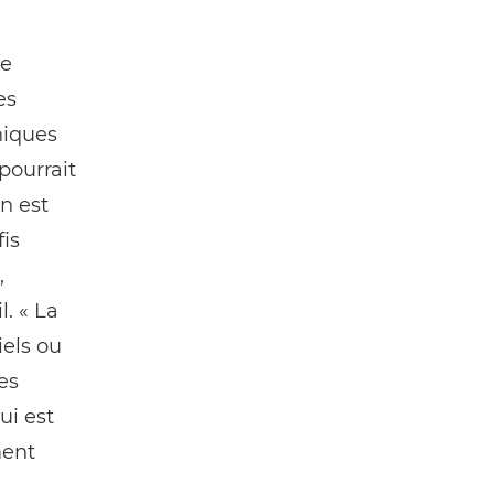
me
es
niques
pourrait
n est
fis
,
. « La
iels ou
es
ui est
ment