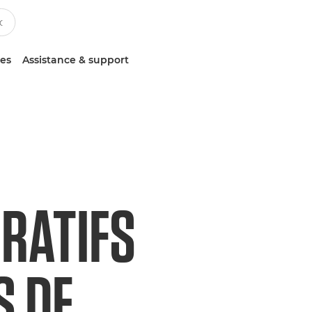
ces
Assistance & support
RATIFS
S DE