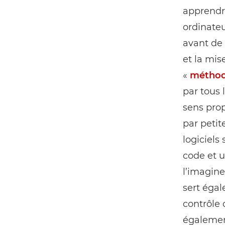
apprendre
ordinateu
avant de 
et la mis
«
méthodo
par tous 
sens prop
par petit
logiciels
code et u
l’imagine
sert égal
contrôle q
également