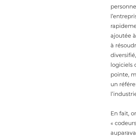
personne
l’entrepr
rapidemen
ajoutée à
à résoud
diversifi
logiciel
pointe, m
un référe
l’industr
En fait, 
« codeur
auparavan