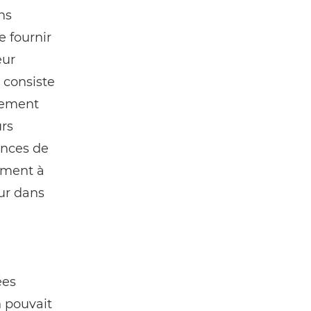
ns
e fournir
eur
i consiste
mement
urs
ences de
ément à
eur dans
ées
n pouvait