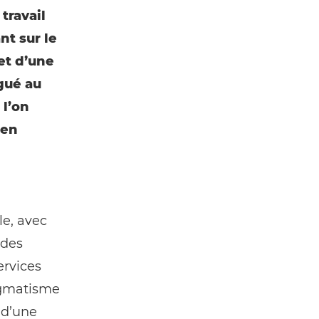
 travail
t sur le
et dʼune
gué au
 l’on
 en
le, avec
 des
ervices
ragmatisme
 dʼune