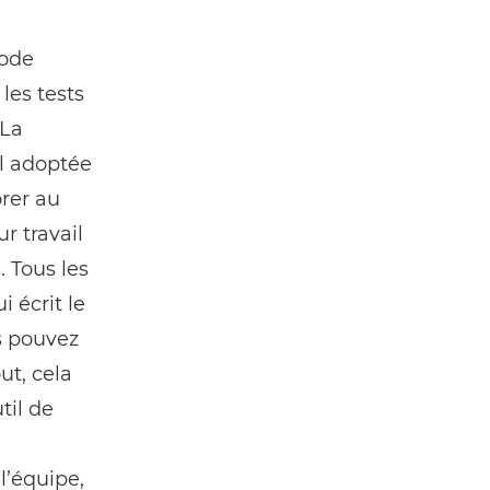
code
les tests
 La
l adoptée
orer au
r travail
 Tous les
 écrit le
s pouvez
ut, cela
til de
lʼéquipe,