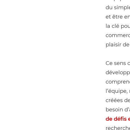
du simpl
et être e
la clé po
commercia
plaisir d
Ce sens 
développe
comprendr
lʼéquipe,
créées de
besoin d’
de défis 
recherche