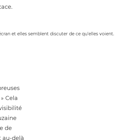
cace.
breuses
 » Cela
sibilité
uzaine
e de
t au-delà