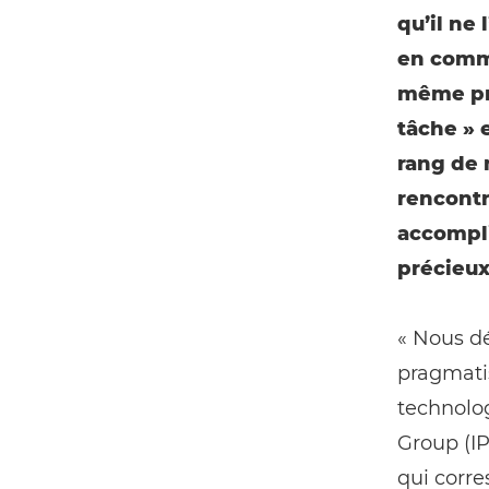
quʼil ne 
en commu
même pro
tâche » 
rang de 
rencontr
accompli
précieux
« Nous dé
pragmati
technolog
Group (IP
qui corr