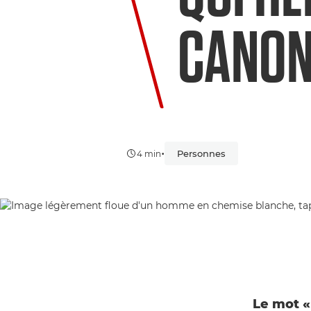
CANO
•
Personnes
4 min
Le mot «