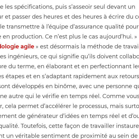
 les spécifications, puis sʼasseoir seul devant un
r et passer des heures et des heures à écrire du 
le transmettre à l’équipe dʼassurance qualité pour 
e en production. Ce nʼest plus le cas aujourdʼhui. »
logie agile
» est désormais la méthode de travai
les ingénieurs, ce qui signifie quʼils doivent collab
re du terme, en élaborant et en perfectionnant leu
es étapes et en sʼadaptant rapidement aux retours.
 sont développés en binôme, avec une personne qui
ne autre qui le vérifie en temps réel. Comme vou
r, cela permet dʼaccélérer le processus, mais surto
ement de générateur dʼidées en temps réel et d’ou
ualité. Toutefois, cette façon de travailler instaure
 un véritable sentiment de proximité au sein de 