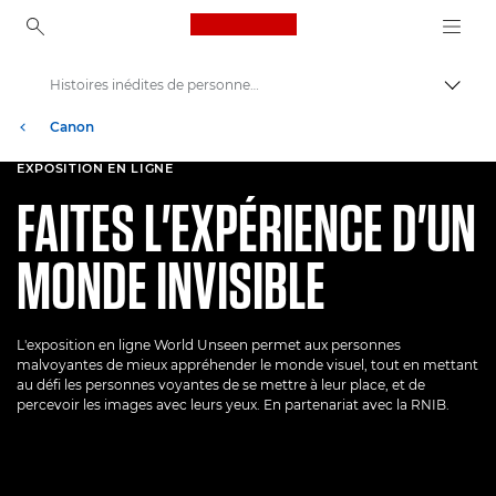
Canon Logo, back to ho
Histoires inédites de personnes malvoyantes
Bascul
Canon
Bienvenue dans VIEW
EXPOSITION EN LIGNE
FAITES L'EXPÉRIENCE D'UN
MONDE INVISIBLE
L'exposition en ligne World Unseen permet aux personnes
malvoyantes de mieux appréhender le monde visuel, tout en mettant
au défi les personnes voyantes de se mettre à leur place, et de
percevoir les images avec leurs yeux. En partenariat avec la RNIB.