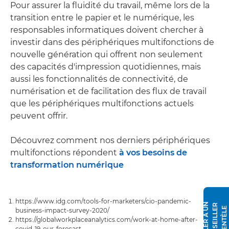
Pour assurer la fluidité du travail, même lors de la
transition entre le papier et le numérique, les
responsables informatiques doivent chercher à
investir dans des périphériques multifonctions de
nouvelle génération qui offrent non seulement
des capacités d'impression quotidiennes, mais
aussi les fonctionnalités de connectivité, de
numérisation et de facilitation des flux de travail
que les périphériques multifonctions actuels
peuvent offrir.
Découvrez comment nos derniers périphériques
multifonctions répondent
à vos besoins de
transformation numérique
https://www.idg.com/tools-for-marketers/cio-pandemic-
P
A
R
L
E
R
À
N
C
O
N
S
E
I
L
L
E
R
C
L
I
E
N
T
È
L
U
E
business-impact-survey-2020/
https://globalworkplaceanalytics.com/work-at-home-after-
covid-19-our-forecast