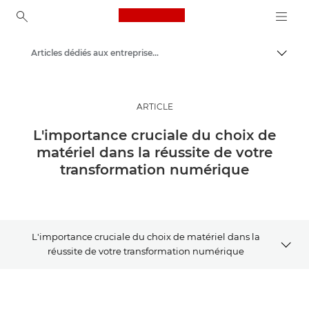
Canon Logo, back to ho
Articles dédiés aux entreprises et aux professionnels
Bascul
Canon
Solutions et services
ARTICLE
Evénements et témoignages
L'importance cruciale du choix de
matériel dans la réussite de votre
transformation numérique
L'importance cruciale du choix de matériel dans la
réussite de votre transformation numérique
Article