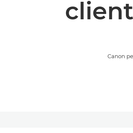
clien
Canon per