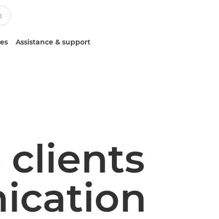
ces
Assistance & support
 clients
ication