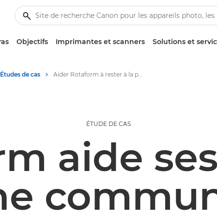
ras
Objectifs
Imprimantes et scanners
Solutions et servi
Études de cas
Aider Rotaform à rester à la pointe de la transformation numérique
ÉTUDE DE CAS
m aide ses
ne commun