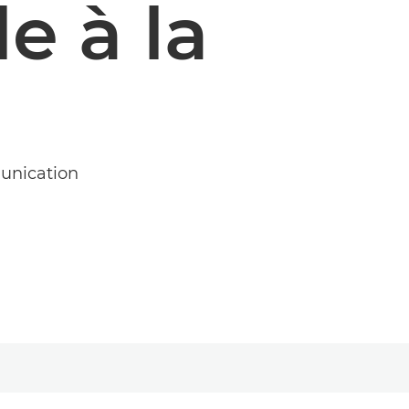
e à la
munication