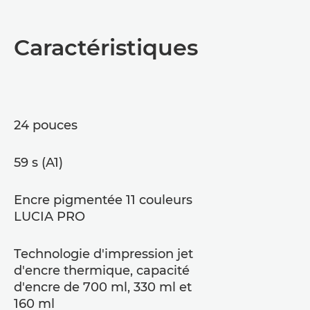
Présentation
Caractéristiques
Caractéristiques
Assistance
24 pouces
Téléchargement au format PDF
59 s (A1)
Encre pigmentée 11 couleurs
LUCIA PRO
Technologie d'impression jet
d'encre thermique, capacité
d'encre de 700 ml, 330 ml et
160 ml