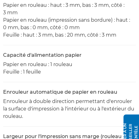
Papier en rouleau : haut : 3 mm, bas : 3 mm, côté :
3 mm
Papier en rouleau (impression sans bordure) : haut :
0 mm, bas : 0 mm, côté : 0 mm
Feuille : haut : 3 mm, bas : 20 mm, côté : 3 mm
Capacité d'alimentation papier
Papier en rouleau : 1 rouleau
Feuille : 1 feuille
Enrouleur automatique de papier en rouleau
Enrouleur à double direction permettant d'enrouler
la surface d'impression à l'intérieur ou à l'extérieur du
rouleau.
P
A
R
L
E
R
À
N
C
O
N
S
E
I
L
L
E
R
C
L
I
E
N
T
È
L
U
E
Largeur pour l'impression sans marge (rouleau