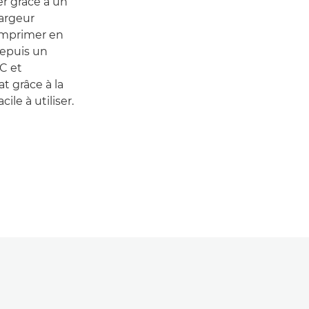
er grâce à un
hargeur
 imprimer en
depuis un
PC et
t grâce à la
ile à utiliser.