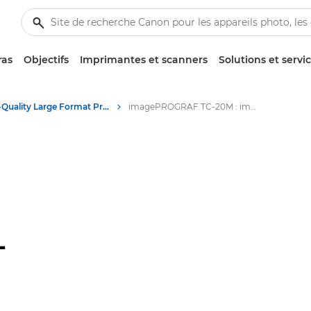
ras
Objectifs
Imprimantes et scanners
Solutions et servi
High-Quality Large Format Printers for CAD/GIS and Stunning Graphics
imagePROGRAF TC-20M : impression grand format de haute qualité
-