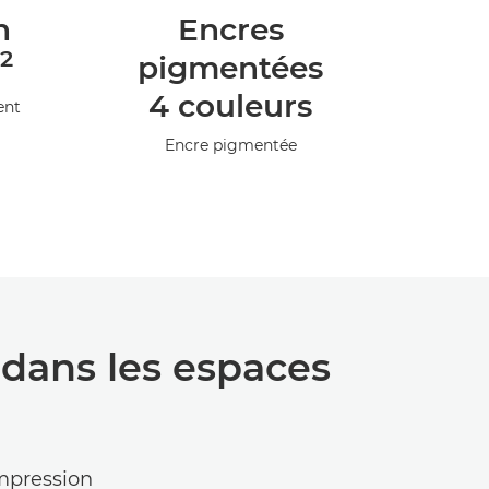
n
Encres
2
pigmentées
4 couleurs
ent
Encre pigmentée
 dans les espaces
impression