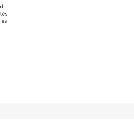
nd
ités
les