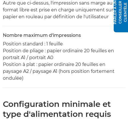
P
A
R
L
E
R
À
N
C
O
N
S
E
I
L
L
E
R
C
L
I
E
N
T
È
L
Autre que ci-dessus, l'impression sans marge au
U
E
format libre est prise en charge uniquement sur le
papier en rouleau par définition de l'utilisateur
Nombre maximum d'impressions
Position standard : 1 feuille
Position de pliage : papier ordinaire 20 feuilles en
portrait A1 / portrait A0
Position à plat : papier ordinaire 20 feuilles en
paysage A2 / paysage A1 (hors position fortement
ondulée)
Configuration minimale et
type d'alimentation requis