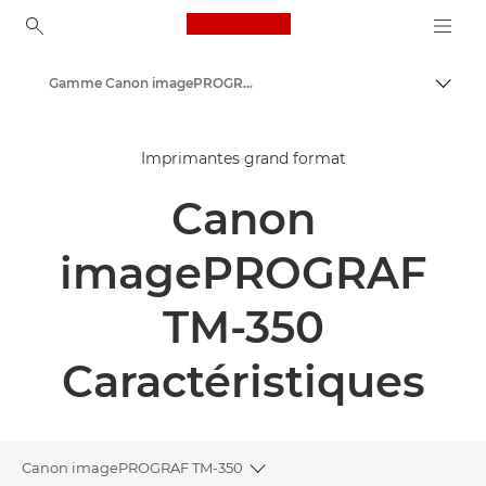
Canon Logo, back to ho
Gamme Canon imagePROGRAF TM-350 - Imprimantes grand format
Bascul
Canon
Imprimantes grand format
Solutions et services
Canon
Produits professionnels
High-Quality Large Format Printers for CAD/GIS and Stunning Graphics
imagePROGRAF
TM-350
Caractéristiques
Canon imagePROGRAF TM-350
Toggle breadcrumbs