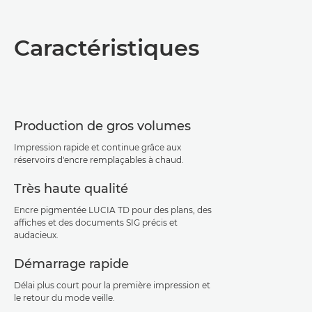
Présentation
Caractéristiques
Caractéristiques
Assistance
Production de gros volumes
Téléchargement au format PDF
Impression rapide et continue grâce aux
réservoirs d'encre remplaçables à chaud.
Très haute qualité
Encre pigmentée LUCIA TD pour des plans, des
affiches et des documents SIG précis et
audacieux.
Démarrage rapide
Délai plus court pour la première impression et
le retour du mode veille.