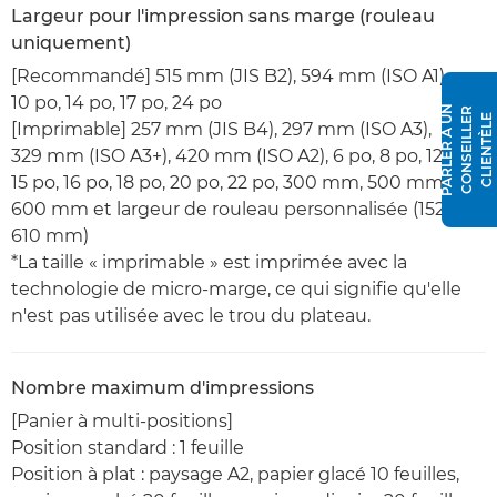
Largeur pour l'impression sans marge (rouleau
uniquement)
[Recommandé] 515 mm (JIS B2), 594 mm (ISO A1),
10 po, 14 po, 17 po, 24 po
P
A
R
L
E
R
À
N
C
O
N
S
E
I
L
L
E
R
C
L
I
E
N
T
È
L
U
E
[Imprimable] 257 mm (JIS B4), 297 mm (ISO A3),
329 mm (ISO A3+), 420 mm (ISO A2), 6 po, 8 po, 12 po,
15 po, 16 po, 18 po, 20 po, 22 po, 300 mm, 500 mm,
600 mm et largeur de rouleau personnalisée (152,4 -
610 mm)
*La taille « imprimable » est imprimée avec la
technologie de micro-marge, ce qui signifie qu'elle
n'est pas utilisée avec le trou du plateau.
Nombre maximum d'impressions
[Panier à multi-positions]
Position standard : 1 feuille
Position à plat : paysage A2, papier glacé 10 feuilles,