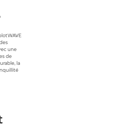
e
 plotWAVE
 des
vec une
ues de
rable, la
nquillité
t