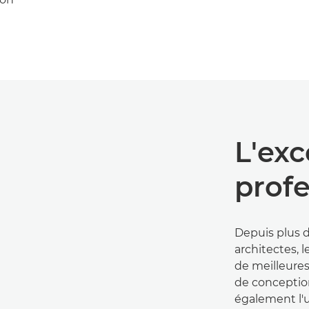
L'exc
profe
Depuis plus d
architectes, 
de meilleure
de concepti
également l'u