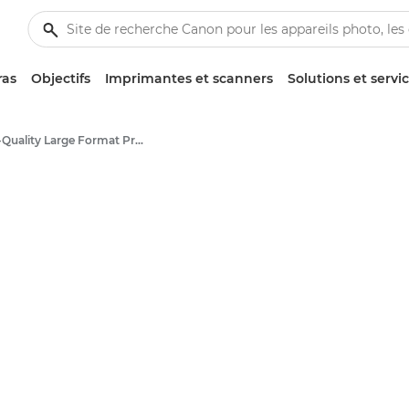
ras
Objectifs
Imprimantes et scanners
Solutions et servi
High-Quality Large Format Printers for CAD/GIS and Stunning Graphics