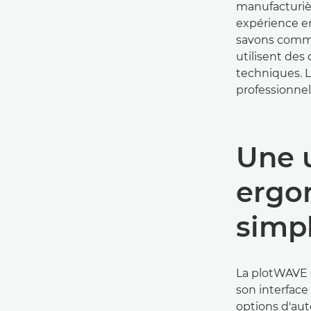
manufacturiè
expérience en
savons comme
utilisent des
techniques. L
professionnel
Une u
ergo
simpl
La plotWAVE s
son interface 
options d'au