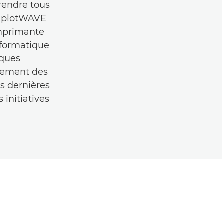
rendre tous
La plotWAVE
imprimante
nformatique
iques
acement des
s dernières
initiatives