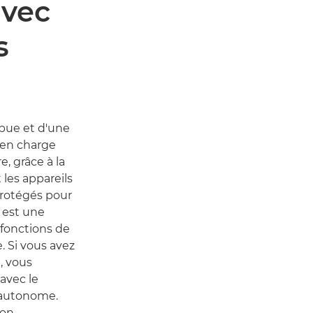
avec
s
mpue et d'une
 en charge
e, grâce à la
 les appareils
protégés pour
T est une
 fonctions de
. Si vous avez
, vous
avec le
 autonome.
ion