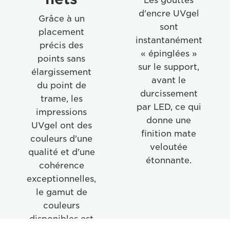
Les gouttes
d'encre UVgel
Grâce à un
sont
placement
instantanément
précis des
« épinglées »
points sans
sur le support,
élargissement
avant le
du point de
durcissement
trame, les
par LED, ce qui
impressions
donne une
UVgel ont des
finition mate
couleurs d'une
veloutée
qualité et d'une
étonnante.
cohérence
exceptionnelles,
le gamut de
couleurs
disponibles est
Odourless