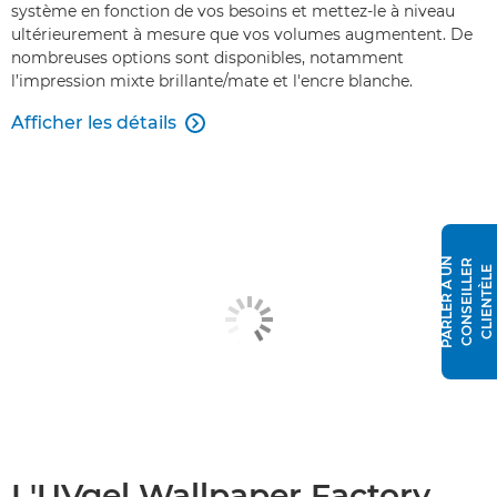
système en fonction de vos besoins et mettez-le à niveau
ultérieurement à mesure que vos volumes augmentent. De
nombreuses options sont disponibles, notamment
l’impression mixte brillante/mate et l'encre blanche.
Afficher les détails

P
A
R
L
E
R
À
N
C
O
N
S
E
I
L
L
E
R
C
L
I
E
N
T
È
L
U
E
L'UVgel Wallpaper Factory