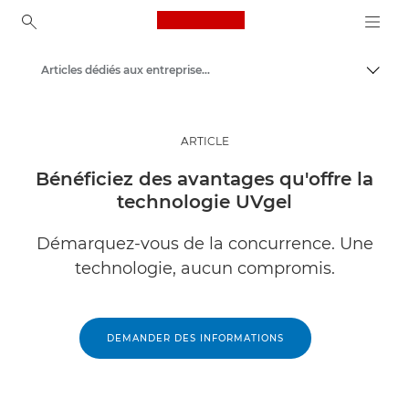
Canon Logo, back to ho
Articles dédiés aux entreprises et aux professionnels
Bascul
Canon
Solutions et services
ARTICLE
Evénements et témoignages
Bénéficiez des avantages qu'offre la
technologie UVgel
Démarquez-vous de la concurrence. Une
technologie, aucun compromis.
DEMANDER DES INFORMATIONS