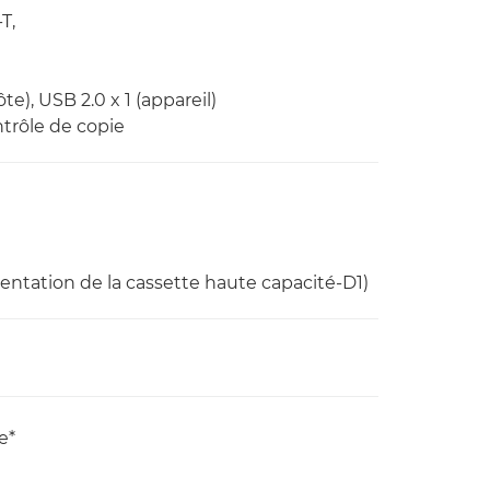
T,
te), USB 2.0 x 1 (appareil)
ntrôle de copie
entation de la cassette haute capacité-D1)
e*