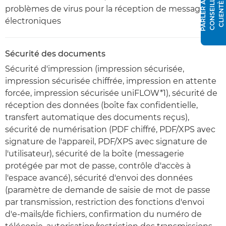
P
A
R
L
E
R
À
N
C
O
N
S
E
I
L
L
E
R
C
L
I
E
N
T
È
L
U
E
problèmes de virus pour la réception de messages
électroniques
Sécurité des documents
Sécurité d'impression (impression sécurisée,
impression sécurisée chiffrée, impression en attente
forcée, impression sécurisée uniFLOW*1), sécurité de
réception des données (boîte fax confidentielle,
transfert automatique des documents reçus),
sécurité de numérisation (PDF chiffré, PDF/XPS avec
signature de l'appareil, PDF/XPS avec signature de
l'utilisateur), sécurité de la boîte (messagerie
protégée par mot de passe, contrôle d'accès à
l'espace avancé), sécurité d'envoi des données
(paramètre de demande de saisie de mot de passe
par transmission, restriction des fonctions d'envoi
d'e-mails/de fichiers, confirmation du numéro de