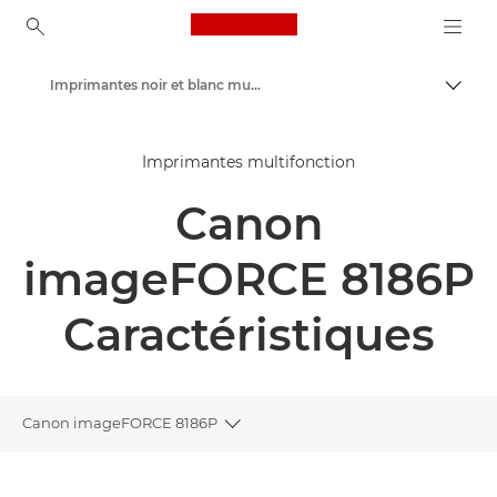
Canon Logo, back to ho
Imprimantes noir et blanc multifonction
Bascul
Canon
Imprimantes multifonction
Solutions et services
Canon
Produits professionnels
Imprimantes et télécopieurs professionnels
imageFORCE 8186P
Imprimantes multifonctions - Multifonctions
Caractéristiques
Canon imageFORCE 8186P
Toggle breadcrumbs
Présentation