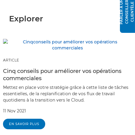
P
A
R
L
E
R
À
N
C
O
N
S
E
I
L
L
E
R
C
L
I
E
N
T
È
L
U
E
Explorer
ARTICLE
Cinq conseils pour améliorer vos opérations
commerciales
Mettez en place votre stratégie grâce à cette liste de tâches
essentielles, de la replanification de vos flux de travail
quotidiens à la transition vers le Cloud.
11 Nov 2021
EN SAVOIR PLUS