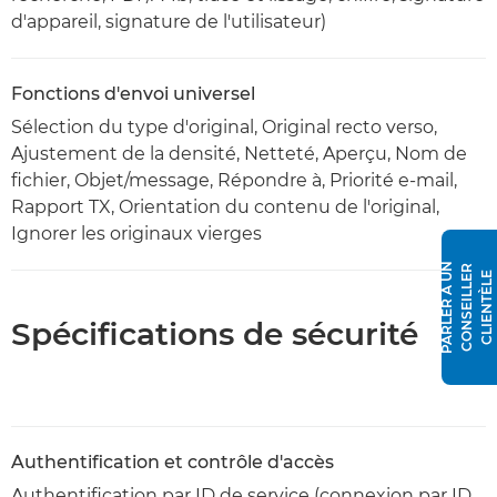
d'appareil, signature de l'utilisateur)
Fonctions d'envoi universel
Sélection du type d'original, Original recto verso,
Ajustement de la densité, Netteté, Aperçu, Nom de
fichier, Objet/message, Répondre à, Priorité e-mail,
Rapport TX, Orientation du contenu de l'original,
Ignorer les originaux vierges
P
A
R
L
E
R
À
N
C
O
N
S
E
I
L
L
E
R
C
L
I
E
N
T
È
L
U
E
Spécifications de sécurité
Authentification et contrôle d'accès
Authentification par ID de service (connexion par ID