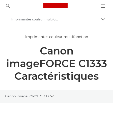
Canon Logo, back to ho
Imprimantes couleur multifonction
Bascul
Canon
Imprimantes couleur multifonction
Solutions et services
Canon
Produits professionnels
Imprimantes et télécopieurs professionnels
imageFORCE C1333
Imprimantes multifonctions - Multifonctions
Caractéristiques
Canon imageFORCE C1333
Toggle breadcrumbs
Présentation