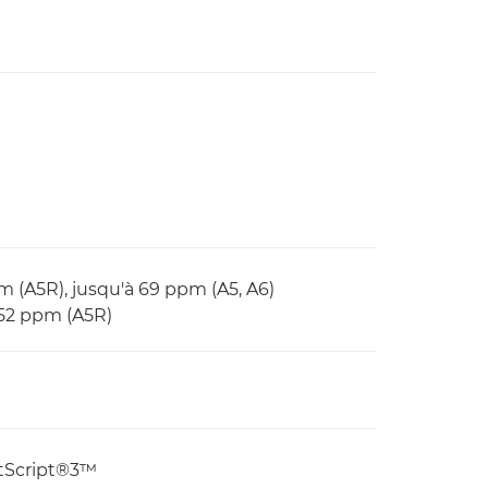
m (A5R), jusqu'à 69 ppm (A5, A6)
 52 ppm (A5R)
stScript®3™