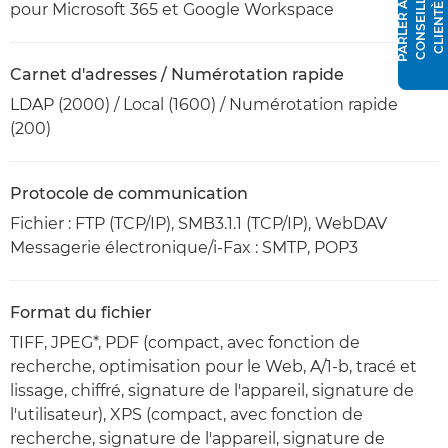
P
A
R
L
E
R
À
N
C
O
N
S
E
I
L
L
E
R
C
L
I
E
N
T
È
L
U
E
pour Microsoft 365 et Google Workspace
Carnet d'adresses / Numérotation rapide
LDAP (2000) / Local (1600) / Numérotation rapide
(200)
Protocole de communication
Fichier : FTP (TCP/IP), SMB3.1.1 (TCP/IP), WebDAV
Messagerie électronique/i-Fax : SMTP, POP3
Format du fichier
TIFF, JPEG*, PDF (compact, avec fonction de
recherche, optimisation pour le Web, A/1-b, tracé et
lissage, chiffré, signature de l'appareil, signature de
l'utilisateur), XPS (compact, avec fonction de
recherche, signature de l'appareil, signature de