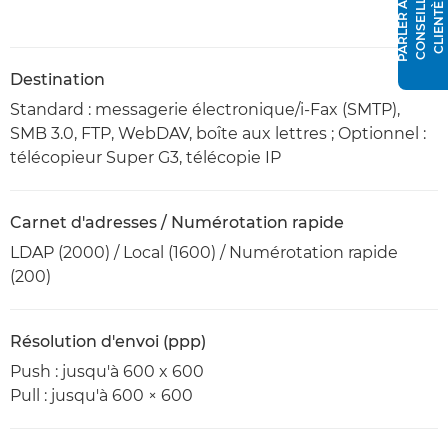
P
A
R
L
E
R
À
N
C
O
N
S
E
I
L
L
E
R
C
L
I
E
N
T
È
L
U
E
Destination
Standard : messagerie électronique/i-Fax (SMTP),
SMB 3.0, FTP, WebDAV, boîte aux lettres ; Optionnel :
télécopieur Super G3, télécopie IP
Carnet d'adresses / Numérotation rapide
LDAP (2000) / Local (1600) / Numérotation rapide
(200)
Résolution d'envoi (ppp)
Push : jusqu'à 600 x 600
Pull : jusqu'à 600 × 600