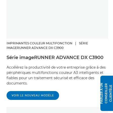
IMPRIMANTES COULEUR MULTIFONCTION
|
SÉRIE
IMAGERUNNER ADVANCE DX C3900
Série imageRUNNER ADVANCE DX C3900
Accélérez la productivité de votre entreprise grâce à des
périphériques multifonctions couleur A3 intelligents et
fiables pour un traitement sécurisé et efficace des
documents.
P
A
R
L
E
R
À
N
C
O
N
S
E
I
L
L
E
R
C
L
I
E
N
T
È
L
U
E
VOIR LE NOUVEAU MODÈLE