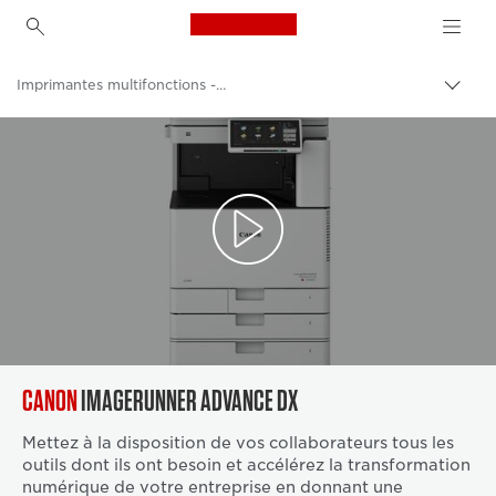
Canon Logo, back to h
Imprimantes multifonctions - Multifonctions
Bascu
Canon
Solutions et services
Produits professionnels
Imprimantes et télécopieurs professionnels
CANON
IMAGERUNNER ADVANCE DX
Mettez à la disposition de vos collaborateurs tous les
outils dont ils ont besoin et accélérez la transformation
numérique de votre entreprise en donnant une