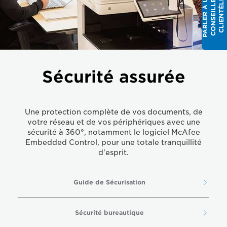
P
A
R
L
E
R
À
N
C
O
N
S
E
I
L
L
E
C
L
I
E
N
T
È
L
R
U
E
Sécurité assurée
Une protection complète de vos documents, de
votre réseau et de vos périphériques avec une
sécurité à 360°, notamment le logiciel McAfee
Embedded Control, pour une totale tranquillité
d'esprit.
Guide de Sécurisation
Sécurité bureautique