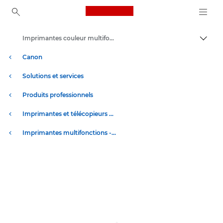
Canon Logo, back to ho
Imprimantes couleur multifonction
Bascul
Canon
Solutions et services
Produits professionnels
Imprimantes et télécopieurs professionnels
Imprimantes multifonctions - Multifonctions