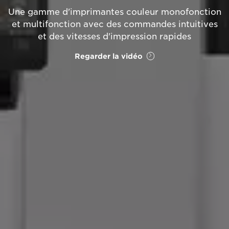
Une gamme d'imprimantes couleur monofonction
et multifonction avec des commandes intuitives
et des vitesses d'impression rapides
Regarder la vidéo