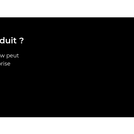
duit ?
dw peut
rise