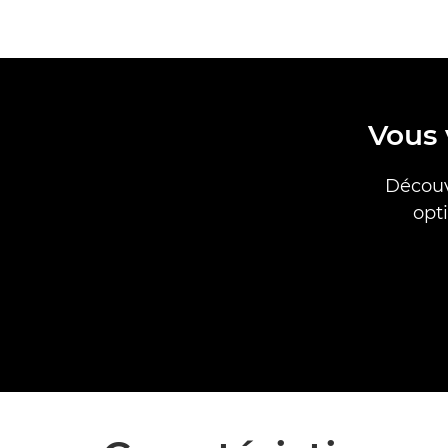
Vous 
Découv
opt