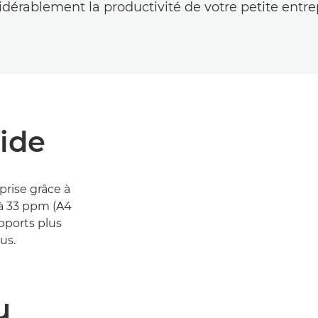
idérablement la productivité de votre petite entrep
ide
prise grâce à
'à 33 ppm (A4
upports plus
us.
u