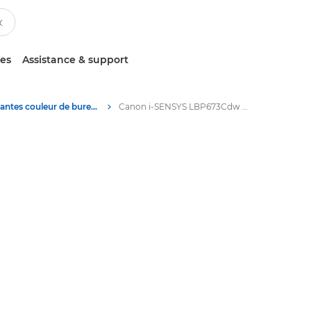
ces
Assistance & support
Imprimantes couleur de bureau
Canon i-SENSYS LBP673Cdw - Imprimantes couleur de bureau