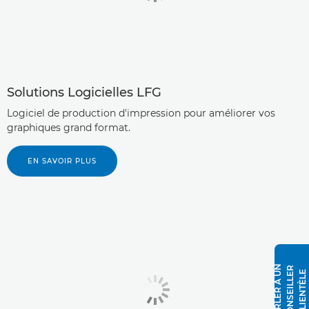
Solutions Logicielles LFG
Logiciel de production d'impression pour améliorer vos
graphiques grand format.
EN SAVOIR PLUS
P
A
R
L
E
R
À
N
C
O
N
S
E
I
L
L
E
R
C
L
I
E
N
T
È
L
U
E