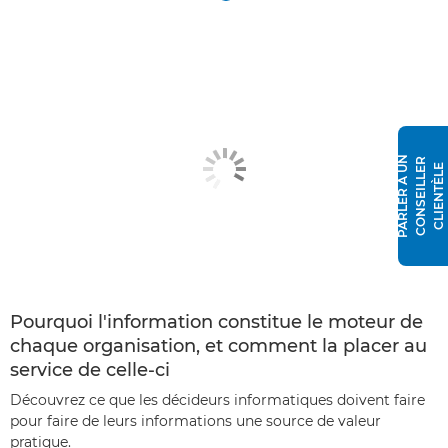
P
A
R
L
E
R
À
N
C
O
N
S
E
I
L
L
E
R
C
L
I
E
N
T
È
L
U
E
Pourquoi l'information constitue le moteur de
chaque organisation, et comment la placer au
service de celle-ci
Découvrez ce que les décideurs informatiques doivent faire
pour faire de leurs informations une source de valeur
pratique.