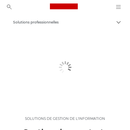
Canon Logo, back to ho
Solutions professionnelles
Bascul
Canon
Solutions et services
SOLUTIONS DE GESTION DE L'INFORMATION