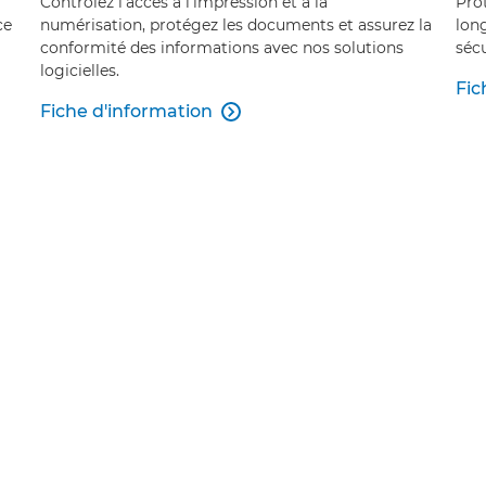
Contrôlez l'accès à l'impression et à la
Prot
ce
numérisation, protégez les documents et assurez la
long
conformité des informations avec nos solutions
sécu
logicielles.
Fic
Fiche d'information
