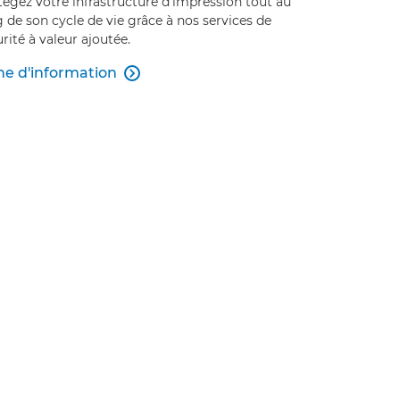
égez votre infrastructure d'impression tout au
 de son cycle de vie grâce à nos services de
rité à valeur ajoutée.
he d'information

Unmute
Play
Replay