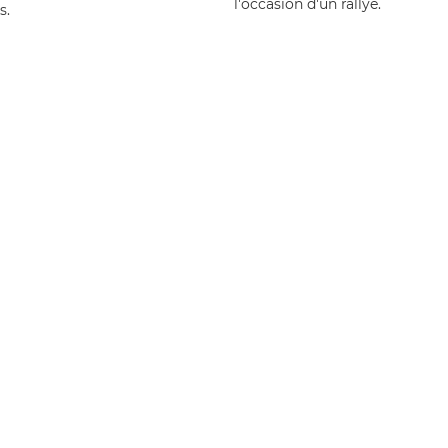
l'occasion d'un rallye.
s.