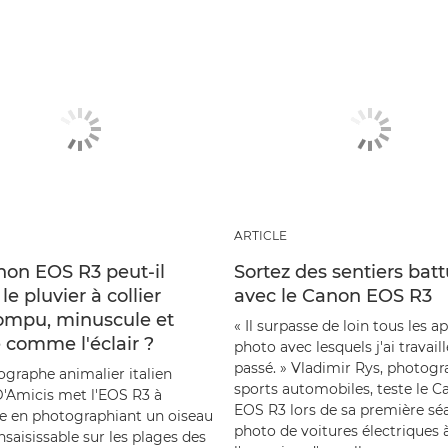
ARTICLE
non EOS R3 peut-il
Sortez des sentiers bat
 le pluvier à collier
avec le Canon EOS R3
rompu, minuscule et
« Il surpasse de loin tous les a
 comme l'éclair ?
photo avec lesquels j'ai travaill
passé. » Vladimir Rys, photog
ographe animalier italien
sports automobiles, teste le 
'Amicis met l'EOS R3 à
EOS R3 lors de sa première sé
ve en photographiant un oiseau
photo de voitures électriques 
insaisissable sur les plages des