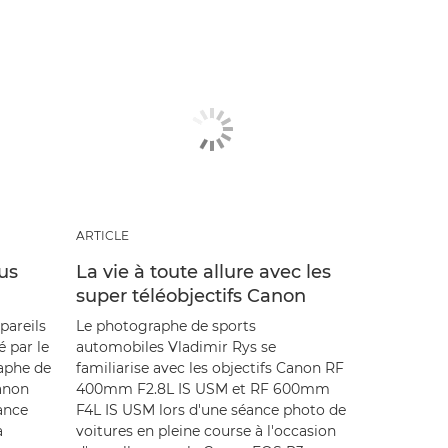
ARTICLE
tus
La vie à toute allure avec les
super téléobjectifs Canon
ppareils
Le photographe de sports
é par le
automobiles Vladimir Rys se
raphe de
familiarise avec les objectifs Canon RF
Canon
400mm F2.8L IS USM et RF 600mm
ance
F4L IS USM lors d'une séance photo de
à
voitures en pleine course à l'occasion