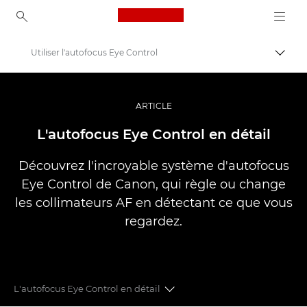
Canon Logo, back to ho
Utiliser l'autofocus Eye Control
Bascul
Canon
Vidéo et photographie professionnelles
ARTICLE
Histoires
L'autofocus Eye Control en détail
Découvrez l'incroyable système d'autofocus
Eye Control de Canon, qui règle ou change
les collimateurs AF en détectant ce que vous
regardez.
L'autofocus Eye Control en détail