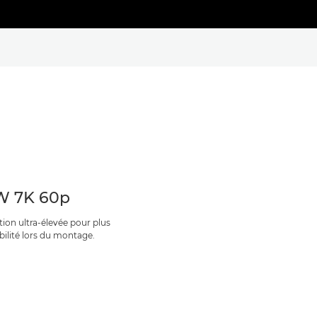
W 7K 60p
tion ultra-élevée pour plus
ibilité lors du montage.