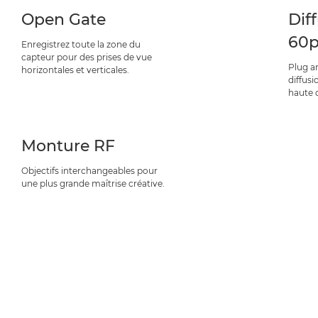
Open Gate
Dif
60
Enregistrez toute la zone du
capteur pour des prises de vue
Plug a
horizontales et verticales.
diffusi
haute q
Monture RF
Objectifs interchangeables pour
une plus grande maîtrise créative.