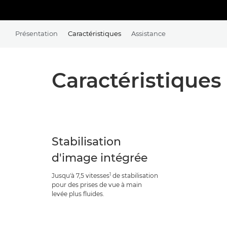
Présentation
Caractéristiques
Assistance
Caractéristiques
Stabilisation
d'image intégrée
1
Jusqu'à 7,5 vitesses
de stabilisation
pour des prises de vue à main
levée plus fluides.