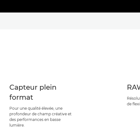
Capteur plein
RA
format
Résolu
de flex
Pour une qualité élevée, une
profondeur de champ créative et
des performances en basse
lumière.