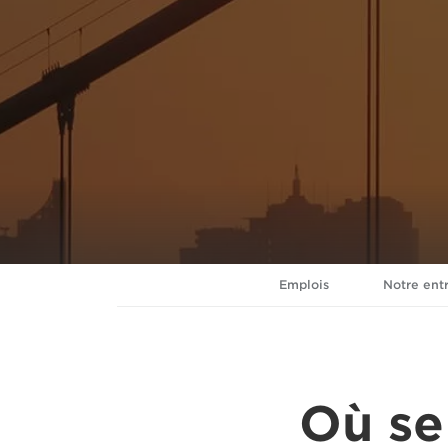
Emplois
Notre ent
Où se