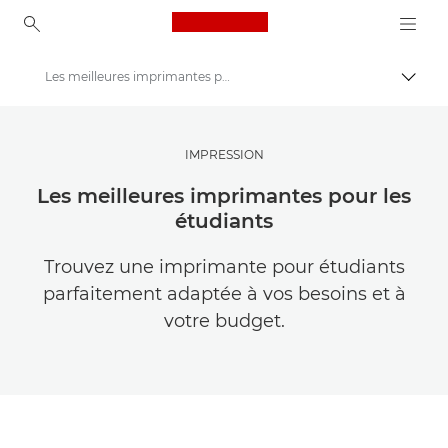
Canon Logo, back to ho
Les meilleures imprimantes pour les étudiants
Bascul
Canon
Trouvez l'inspiration | Conseils de photographie et d'impression et guides de l'acheteur
IMPRESSION
Conseils et techniques de photographie et d'impression
Les meilleures imprimantes pour les
étudiants
Trouvez une imprimante pour étudiants
parfaitement adaptée à vos besoins et à
votre budget.