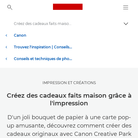
Canon Logo, back to ho
Créez des cadeaux faits maison grâce à l'impression
Bascul
Canon
Trouvez l'inspiration | Conseils de photographie et d'impression et guides de l'acheteur
Conseils et techniques de photographie et d'impression
IMPRESSION ET CRÉATIONS
Créez des cadeaux faits maison grâce à
l'impression
D'un joli bouquet de papier à une carte pop-
up amusante, découvrez comment créer des
cadeaux originaux avec Canon Creative Park