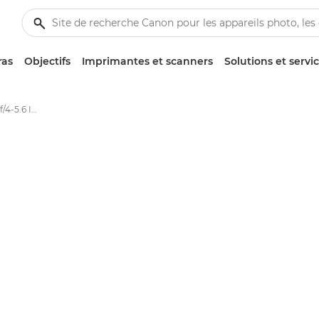
ras
Objectifs
Imprimantes et scanners
Solutions et servi
Canon EF-M 11-22mm f/4-5.6 IS STM - Objectifs - Objectifs photo