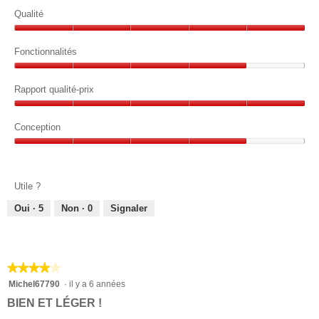
Qualité
Qualité,
5
Fonctionnalités
sur
Fonctionnalités,
5
4
Rapport qualité-prix
sur
Rapport
5
qualité-
Conception
prix,
Conception,
5
4
sur
sur
5
Utile ?
5
Oui ·
5
Non ·
0
Signaler
★★★★★
★★★★★
4
Michel67790
·
il y a 6 années
sur
BIEN ET LÉGER !
5