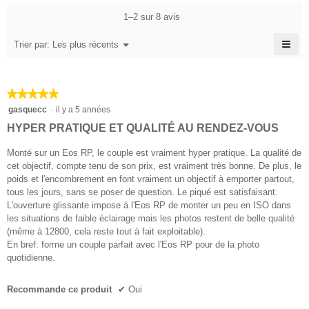
moyenne
de
4.6
de
5.
est
la
1–2 sur 8 avis
sur
la
4.1
note
5.
note
sur
≡
moyenne
Menu
Trier par:
Les plus récents
moyenne
▼
5.
est
Cliq
est
4.1
sur
4.4
le
sur
sur
bou
5.
★★★★★
★★★★★
suiv
5.
pour
5
gasquecc
·
il y a 5 années
mett
sur
à
HYPER PRATIQUE ET QUALITÉ AU RENDEZ-VOUS
jour
5
le
étoiles.
Monté sur un Eos RP, le couple est vraiment hyper pratique. La qualité de
cont
ci-
cet objectif, compte tenu de son prix, est vraiment très bonne. De plus, le
des
poids et l'encombrement en font vraiment un objectif à emporter partout,
tous les jours, sans se poser de question. Le piqué est satisfaisant.
L'ouverture glissante impose à l'Eos RP de monter un peu en ISO dans
les situations de faible éclairage mais les photos restent de belle qualité
(même à 12800, cela reste tout à fait exploitable).
En bref: forme un couple parfait avec l'Eos RP pour de la photo
quotidienne.
Recommande ce produit
✔
Oui