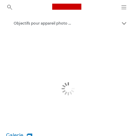
Canon Logo, back to ho
Objectifs pour appareil photo Canon
Bascul
Canon
Galerie
