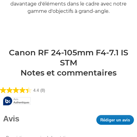
davantage d'éléments dans le cadre avec notre
gamme d'objectifs à grand-angle.
En savoir plus

Canon RF 24-105mm F4-7.1 IS
STM
Notes et commentaires
4.4
(8)
4.4
sur
5
étoiles.
Avis
8
Rédiger un avis
.
avis
Cet
act